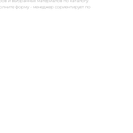
ров и выбранных материалов по каталогу.
полните форму - менеджер сориентирует по