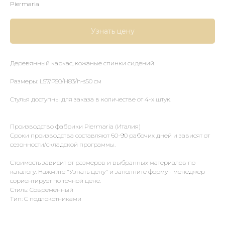
Piermaria
Узнать цену
Деревянный каркас, кожаные спинки сидений.
Размеры: L57/P50/H83/h-s50 см
Стулья доступны для заказа в количестве от 4-х штук.
Производство фабрики Piermaria (Италия)
Сроки производства составляют 60-90 рабочих дней и зависят от
сезонности/складской программы.
Стоимость зависит от размеров и выбранных материалов по
каталогу. Нажмите "Узнать цену" и заполните форму - менеджер
сориентирует по точной цене.
Стиль: Современный
Тип: С подлокотниками