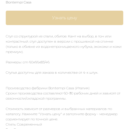
Bontempi Casa
Узнать цену
Стул со структурой из стали, обитое. Кант на выбор, в тон или
контрастный. стул доступен в версии с прошивкой на спинке
(только в обивке из водонепроницаемого нубука, экокожи и кожи
премиум).
Размеры: cm 60x66x83/46
Стулья доступны для заказа в количестве от 4-х штук.
Производство фабрики Bontempi Casa (Италия)
Сроки производства составляют 60-90 рабочих дней и зависят от
сезонности/складской программы.
Стоимость зависит от размеров и выбранных материалов по
каталогу. Нажмите "Узнать цену" и заполните форму - менеджер
сориентирует по точной цене.
Стиль: Современный