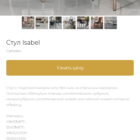
Стул Isabel
Cattelan
Узнать цену
Стул с подлокотниками или без них, со стальным каркасом,
полностью обтянутым тканью, синтетическим нубуком,
микронубуком, синтетической кожей или мягкой кожей согласно
образцу.
Размеры:
48x59x87h
55x59x87h
48x62x100h
55x62x100h