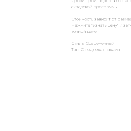
Сроки производства составл
складской программы.
Стоимость зависит от разме
Нажмите "Узнать цену" и за
точной цене.
Стиль: Современный
Тип: С подлокотниками