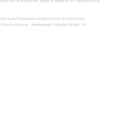
яют 60-90 рабочих дней и зависят от сезонности/
ров и выбранных материалов по каталогу.
полните форму - менеджер сориентирует по