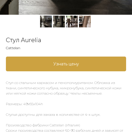
Стул Aurelia
Cattelan
Узнать цену
Стул со стальным каркасом и пенополиуританом. Обложка из
ткани, синтетического нубука, микронубука, синтетической кожи
или мягкой кожи согласно образцу. Чехлы несъемные.
Размеры: 49x65x104h
Стулья доступны для заказа в количестве от 4-х штук.
Производство фабрики Cattelan (Италия)
Сроки производства составляют 60-90 рабочих дней и зависят от