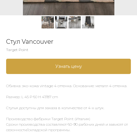
Стул Vancouver
Target Point
Узнать цену
Обивка: эко-кожа vintage 4 оттенка. Основание: металл 4 оттенка.
Размер: L 45 P 60 H 47/87 cm
Стулья доступны для заказа в количестве от 4-х штук.
Производство фабрики Target Point (Италия)
Сроки производства составляют 60-90 рабочих дней и зависят от
сезонности/складской программы.