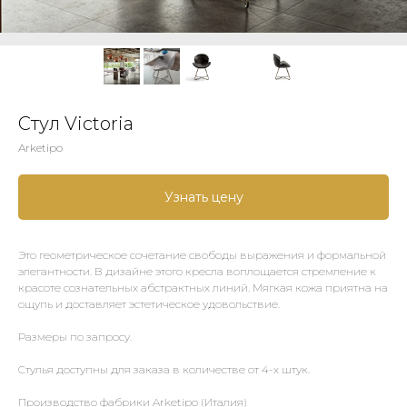
Стул Victoria
Arketipo
Узнать цену
Это геометрическое сочетание свободы выражения и формальной
элегантности. В дизайне этого кресла воплощается стремление к
красоте сознательных абстрактных линий. Мягкая кожа приятна на
ощупь и доставляет эстетическое удовольствие.
Размеры по запросу.
Стулья доступны для заказа в количестве от 4-х штук.
Производство фабрики Arketipo (Италия)