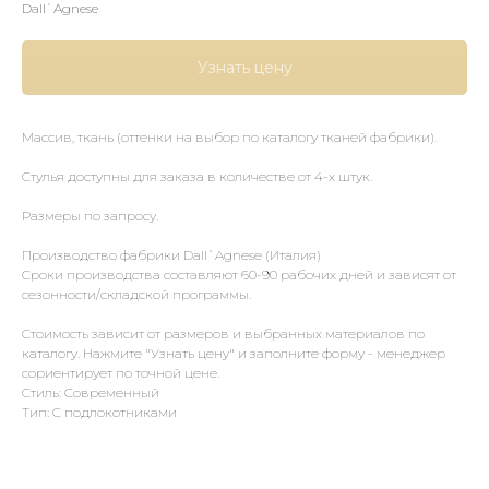
Dall`Agnese
Узнать цену
Массив, ткань (оттенки на выбор по каталогу тканей фабрики).
Стулья доступны для заказа в количестве от 4-х штук.
Размеры по запросу.
Производство фабрики Dall`Agnese (Италия)
Сроки производства составляют 60-90 рабочих дней и зависят от
сезонности/складской программы.
Стоимость зависит от размеров и выбранных материалов по
каталогу. Нажмите "Узнать цену" и заполните форму - менеджер
сориентирует по точной цене.
Стиль: Современный
Тип: С подлокотниками