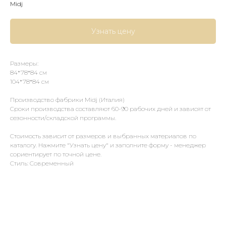
Midj
Узнать цену
Размеры:
84*78*84 см
104*78*84 см
Производство фабрики Midj (Италия)
Сроки производства составляют 60-90 рабочих дней и зависят от
сезонности/складской программы.
Стоимость зависит от размеров и выбранных материалов по
каталогу. Нажмите "Узнать цену" и заполните форму - менеджер
сориентирует по точной цене.
Стиль: Современный