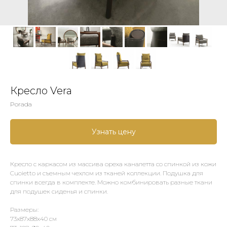
Кресло Vera
Porada
Узнать цену
Кресло с каркасом из массива ореха каналетта со спинкой из кожи
Cuoietto и съемным чехлом из тканей коллекции. Подушка для
спинки всегда в комплекте. Можно комбинировать разные ткани
для подушек сиденья и спинки.
Размеры:
73х87х88х40 см