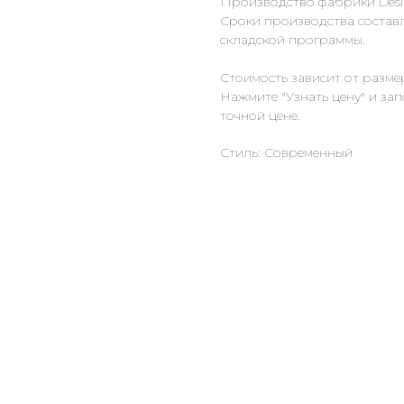
Производство фабрики Desir
Сроки производства составл
складской программы.
Стоимость зависит от разме
Нажмите "Узнать цену" и за
точной цене.
Стиль: Современный