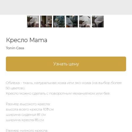
Кресло Mama
Tonin Casa
Узнать цену
Обивка - ткань, натуральная кожа или эко-кожа (на выбор более
50 цветов).
Кресло можно сделать с поворотным механизмом или без.
Размер высокого кресла:
высота всего кресла 109 см
ширина сиденья 81 см
ширина кресла 85 см
Размер низкого кресла: