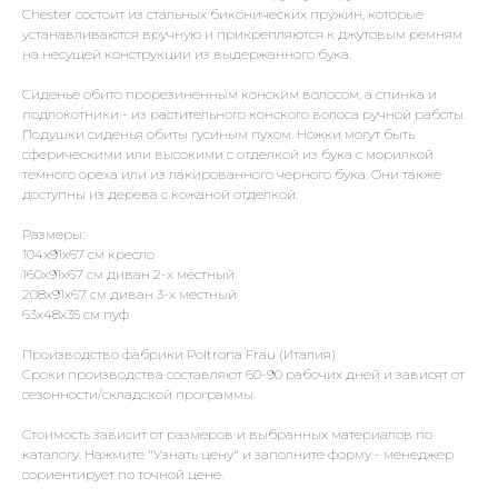
Chester состоит из стальных биконических пружин, которые
устанавливаются вручную и прикрепляются к джутовым ремням
на несущей конструкции из выдержанного бука.
Сиденье обито прорезиненным конским волосом, а спинка и
подлокотники - из растительного конского волоса ручной работы.
Подушки сиденья обиты гусиным пухом. Ножки могут быть
сферическими или высокими с отделкой из бука с морилкой
темного ореха или из лакированного черного бука. Они также
доступны из дерева с кожаной отделкой.
Размеры:
104х91х67 см кресло
160х91х67 см диван 2-х местный
208х91х67 см диван 3-х местный
63х48х35 см пуф
Производство фабрики Poltrona Frau (Италия)
Сроки производства составляют 60-90 рабочих дней и зависят от
сезонности/складской программы.
Стоимость зависит от размеров и выбранных материалов по
каталогу. Нажмите "Узнать цену" и заполните форму - менеджер
сориентирует по точной цене.