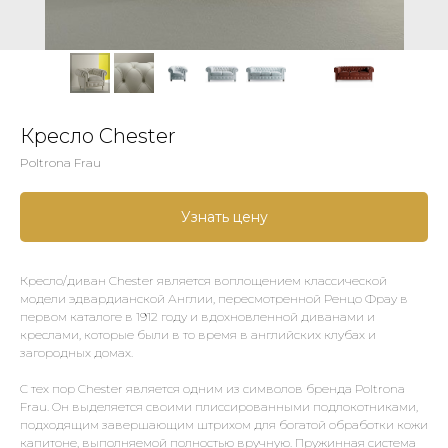
Кресло Chester
Poltrona Frau
Узнать цену
Кресло/диван Chester является воплощением классической
модели эдвардианской Англии, пересмотренной Ренцо Фрау в
первом каталоге в 1912 году и вдохновленной диванами и
креслами, которые были в то время в английских клубах и
загородных домах.
С тех пор Chester является одним из символов бренда Poltrona
Frau. Он выделяется своими плиссированными подлокотниками,
подходящим завершающим штрихом для богатой обработки кожи
капитоне, выполняемой полностью вручную. Пружинная система