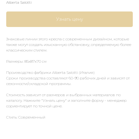
Alberta Salotti
Узнать цену
Знаковые линии этого кресла с современным дизайном, которые
также могут создать изысканную обстановку, определяемую более
классическим стилем.
Размеры: 85х87х70 см
Производство фабрики Alberta Salotti (Италия)
Сроки производства составляют 60-90 рабочих дней и зависят от
сезонности/складской программы.
Стоимость зависит от размеров и выбранных материалов по
каталогу. Нажмите "Узнать цену" и заполните форму - менеджер
сориентирует по точной цене.
Стиль: Современный