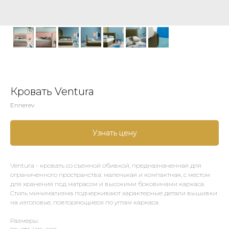
Кровать Ventura
Ennerev
Узнать цену
Ventura - кровать со съемной обивкой, предназначенная для
ограниченного пространства: маленькая и компактная, с местом
для хранения под матрасом и высокими боковинами каркаса.
Стиль минимализма подчеркивают характерные детали вышивки
на изголовье, повторяющиеся по углам каркаса.
Размеры: