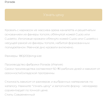
Porada
Узнать цену
Кровать с каркасом из массива ореха каналетта и решетчатым
основанием из фанеры тополя, обтянутой кожей Cuoio или
Cuoietto. Изголовье кровати обтянуто кожей Cuoio или Cuoietto с
несущей рамой из фанеры тополя, набитой формованным
полиуретаном. Реечное дно кровати включено.
Размеры: 180|200|king size
Производство фабрики Porada (Италия)
Сроки производства составляют 60-90 рабочих дней и зависят от
сезонности/складской программы.
Стоимость зависит от размеров и выбранных материалов по
каталогу. Нажмите "Узнать цену" и заполните форму - менеджер
сориентирует по точной цене.
Стиль: Современный